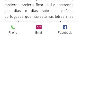
moderna, poderia ficar aqui discorrendo 
por dias e dias sobre a poética 
portuguesa, que não está nas letras, mas 
em todo o seu contexto. A terra 
portuguesa é pura poesia. E aí já é outro 
Phone
Email
Facebook
assunto...
Nell Morato
15/10/2016
Ver tudo
Posts recentes