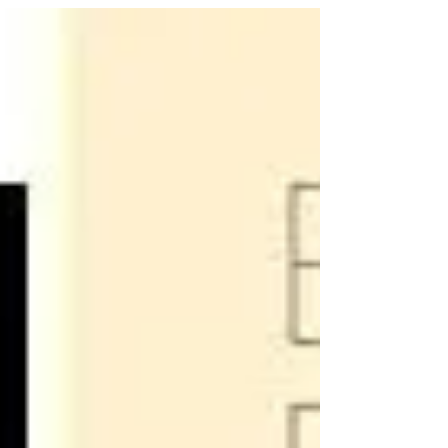
A LÍNGUA DESRESPEITADA
O assunto seria melhor tratado por quem dele
entende de direito e de fato, um professor ou linguista
ou gramático ou estudioso, enfim....