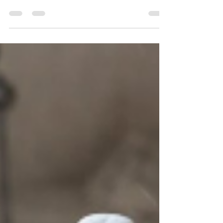
Nell Morato
20 de fev. de 2020
2 min de leitura
ESCREVER FICÇÃO
Se você pensa que sua vida não está fácil, não imagina
a dos escritores, especialmente os iniciantes. Está
cada vez mais difícil...