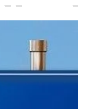
Não consigo entender os gramáticos e filólogos.
Explicam sobre tudo e mais um pouco da nossa língua,
mas nunca enfrentam o tema das...