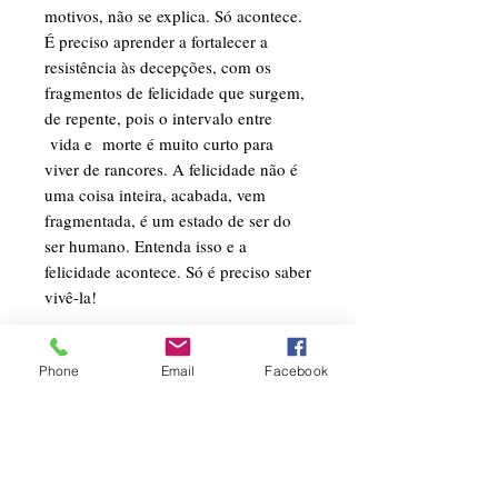
motivos, não se explica. Só acontece.
É preciso aprender a fortalecer a
resistência às decepções, com os
fragmentos de felicidade que surgem,
de repente, pois o intervalo entre
vida e morte é muito curto para
viver de rancores. A felicidade não é
uma coisa inteira, acabada, vem
fragmentada, é um estado de ser do
ser humano. Entenda isso e a
felicidade acontece. Só é preciso saber
vivê-la!
INFORMAÇÕES
Phone
Email
Facebook
Quantidade de Páginas: 72
Conheça a Autora
Formato: 14,8x21cm
Nº de Edição: 1
Nasceu em São João/PR, em
Ano de Publicação: 2020
12/05/1967, reside em Capanema/PR.