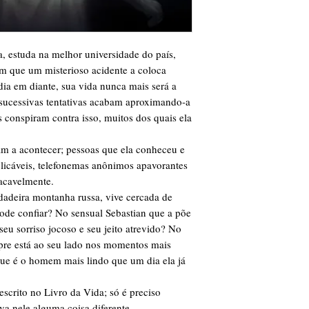
, estuda na melhor universidade do país,
 em que um misterioso acidente a coloca
dia em diante, sua vida nunca mais será a
sucessivas tentativas acabam aproximando-a
 conspiram contra isso, muitos dos quais ela
am a acontecer; pessoas que ela conheceu e
licáveis, telefonemas anônimos apavorantes
acavelmente.
dadeira montanha russa, vive cercada de
de confiar? No sensual Sebastian que a põe
eu sorriso jocoso e seu jeito atrevido? No
pre está ao seu lado nos momentos mais
que é o homem mais lindo que um dia ela já
escrito no Livro da Vida; só é preciso
va nele alguma coisa diferente.