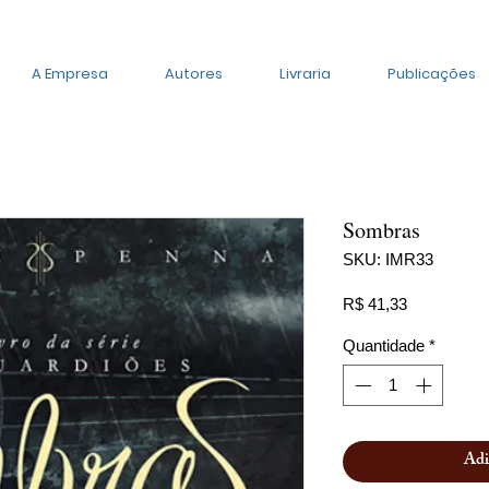
A Empresa
Autores
Livraria
Publicações
Sombras
SKU: IMR33
Preço
R$ 41,33
Quantidade
*
Adi