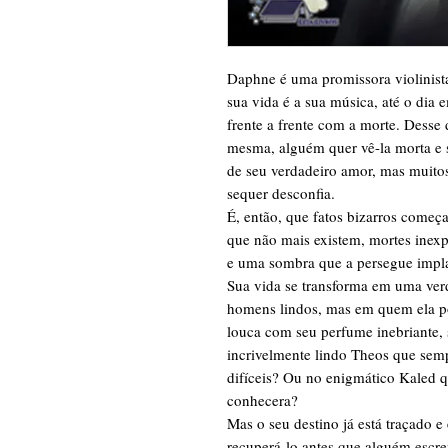
Daphne é uma promissora violinista
sua vida é a sua música, até o dia
frente a frente com a morte. Desse 
mesma, alguém quer vê-la morta e 
de seu verdadeiro amor, mas muitos
sequer desconfia.
É, então, que fatos bizarros começ
que não mais existem, mortes inexp
e uma sombra que a persegue impl
Sua vida se transforma em uma ver
homens lindos, mas em quem ela po
louca com seu perfume inebriante, s
incrivelmente lindo Theos que sem
difíceis? Ou no enigmático Kaled 
conhecera?
Mas o seu destino já está traçado e 
recuperá-lo antes que alguém escre