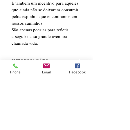
É também um incentivo para aqueles
que ainda não se deixaram consumir
pelos espinhos que encontramos em
nossos caminhos.
São apenas poesias para refletir
e seguir nessa grande aventura
chamada vida.
INFORMAÇÕES
Quantidade de Páginas: 65
Phone
Email
Facebook
Conheça a Autor
Nº de Edição: 1
Ano de Publicação: 2018
Sou o que se pode chamar de escritor
ISBN: 978-85-69579-13-7
amador.
Idioma: Portugues
Um homem que gosta de juntar letras,
formar palavras e construir textos
que tentam traduzir gestos, olhares,
sorrisos.
Nome Fantasia: Leia Livros Editora e Livraria
Av. Cristóvão Colombo, 283/33 Floresta
Simplesmente traduzo sentimentos.
90560-003
- Porto Alegre - RS