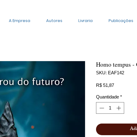
A Empresa
Autores
Livraria
Publicações
Homo tempus - O
SKU: EAF142
Preço
R$ 51,87
Quantidade
*
Adi