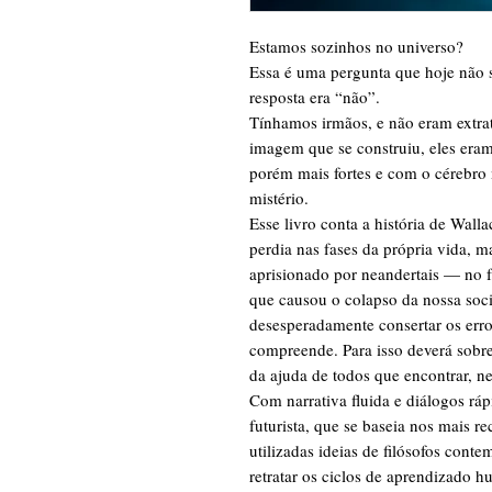
Estamos sozinhos no universo?
Essa é uma pergunta que hoje não 
resposta era “não”.
Tínhamos irmãos, e não eram extrate
imagem que se construiu, eles era
porém mais fortes e com o cérebro
mistério.
Esse livro conta a história de Wall
perdia nas fases da própria vida, m
aprisionado por neandertais — no fu
que causou o colapso da nossa so
desesperadamente consertar os err
compreende. Para isso deverá sobre
da ajuda de todos que encontrar, n
Com narrativa fluida e diálogos r
futurista, que se baseia nos mais r
utilizadas ideias de filósofos cont
retratar os ciclos de aprendizado 