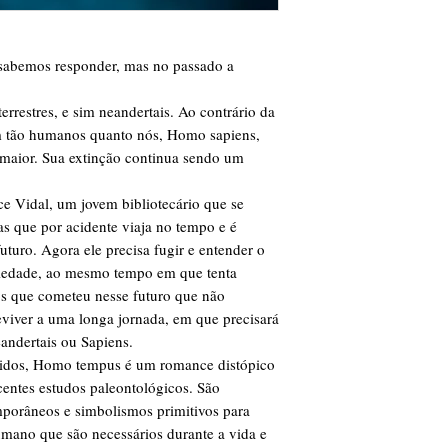
Um dia ao acordar pe
lhe daria espaço para
áreas diferentes seria
sabemos responder, mas no passado a
seu lado como uma co
aguardando a sua dec
rrestres, e sim neandertais. Ao contrário da
escrever profissional
m tão humanos quanto nós, Homo sapiens,
Assim, agora ele estr
 maior. Sua extinção continua sendo um
Homo tempus.
ace Vidal, um jovem bibliotecário que se
as que por acidente viaja no tempo e é
turo. Agora ele precisa fugir e entender o
ciedade, ao mesmo tempo em que tenta
os que cometeu nesse futuro que não
viver a uma longa jornada, em que precisará
eandertais ou Sapiens.
ápidos, Homo tempus é um romance distópico
ecentes estudos paleontológicos. São
emporâneos e simbolismos primitivos para
humano que são necessários durante a vida e