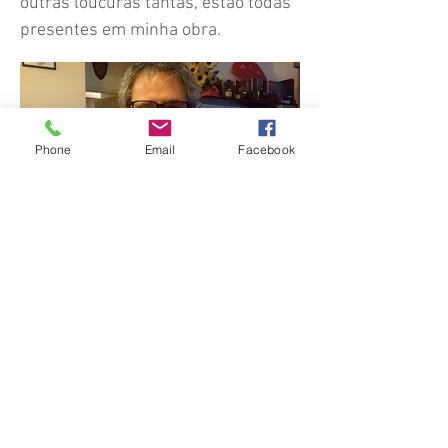
outras loucuras tantas, estão todas
presentes em minha obra.
Phone
Email
Facebook
Nome Fantasia: Leia Livros Editora e Livraria
Av. Cristóvão Colombo, 283/33 Floresta
90560-003
- Porto Alegre - RS
CNPJ:
29.966.131
/0001-00
®© Copyright
© 2016 - Desenvolvido por Éon Design
Política de devolução e troca