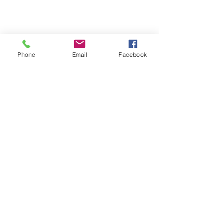
Phone
Email
Facebook
Nome Fantasia: Leia Livros Editora e Livraria
Av. Cristóvão Colombo, 283/33 Floresta
90560-003
- Porto Alegre - RS
CNPJ:
29.966.131
/0001-00
®© Copyright
© 2016 - Desenvolvido por Éon Design
Política de devolução e troca