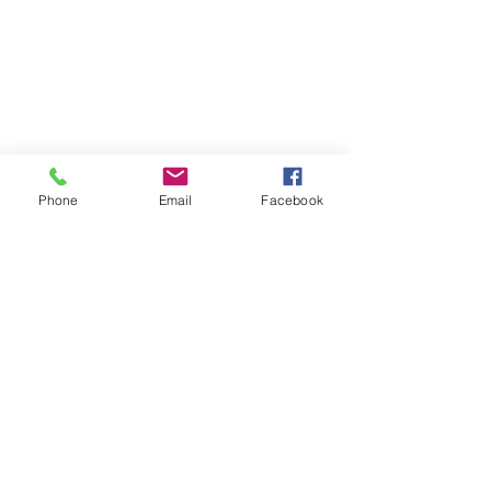
Phone
Email
Facebook
Nome Fantasia: Leia Livros Editora e Livraria
Av. Cristóvão Colombo, 283/33 Floresta
90560-003
- Porto Alegre - RS
CNPJ:
29.966.131
/0001-00
®© Copyright
© 2016 - Desenvolvido por Éon Design