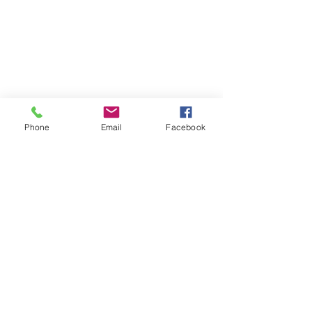
Phone
Email
Facebook
Nome Fantasia: Leia Livros Editora e Livraria
Av. Cristóvão Colombo, 283/33 Floresta
90560-003
- Porto Alegre - RS
CNPJ:
29.966.131
/0001-00
®© Copyright
© 2016 - Desenvolvido por Éon Design