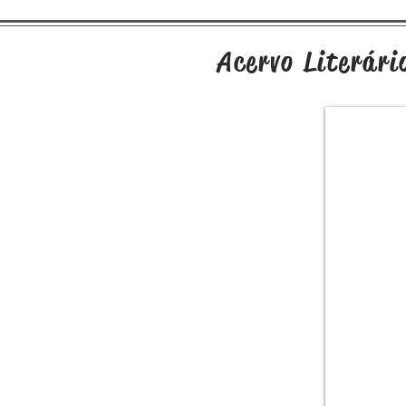
Acervo Literári
A Lenda do Centauro
Negro
Amélia é uma jovem que vive
com os tios em um pequeno
vilarejo na época do início da
colonização alemã no Sul do
Brasil. Sua vida monótona muda
quando ela é salva por um
homem da mata, Yaro, por quem
desenvolve sentimentos que não
havia experimentado antes. A
relação improvável se desenrola
em meio a um conflito territorial
entre nativos e imigrantes, que