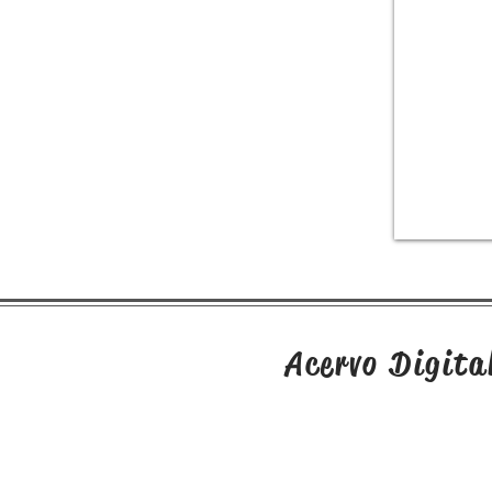
levará os dois a descobrirem um
segredo do passado da vila que
reflete em suas próprias
histórias.
Acervo Digita