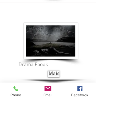
Drama Ebook
Mais
Phone
Email
Facebook
Nome Fantasia: Leia Livros Editora e Livraria
Av. Cristóvão Colombo, 283/33 Floresta
90560-003
- Porto Alegre - RS
CNPJ:
29.966.131
/0001-00
®© Copyright
© 2016 - Desenvolvido por Éon Design