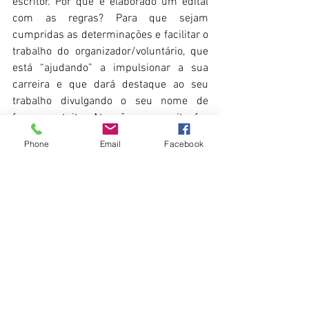
escritor. Por que é elaborado um edital 
com as regras? Para que sejam 
cumpridas as determinações e facilitar o 
trabalho do organizador/voluntário, que 
está “ajudando” a impulsionar a sua 
carreira e que dará destaque ao seu 
trabalho divulgando o seu nome de 
forma gratuita. Atenção e respeito faz 
bem para todos e facilita o 
Phone
Email
Facebook
compartilhamento de ideias, ações e 
sucesso.
Nell Morato
15/06/18