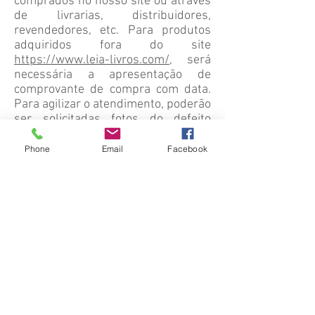
comprados no nosso site ou através
de livrarias, distribuidores,
revendedores, etc. Para produtos
adquiridos fora do site
https://www.leia-livros.com/
, será
necessária a apresentação de
comprovante de compra com data.
Para agilizar o atendimento, poderão
ser solicitadas fotos do defeito
durante o atendimento.
Phone
Email
Facebook
O produto deverá ser encaminhado
a Leia Livros Editora e Livraria, onde
passará por uma avaliação. Caso o
defeito não seja detectado, o mesmo
exemplar será reenviado para o
cliente. Em situações de desgaste
natural do produto ou defeito
ocasionado pelo uso do mesmo, a
troca não poderá ser efetuada.
Quando o produto alvo de troca não