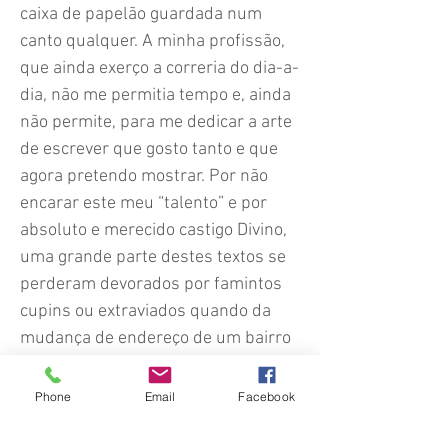
caixa de papelão guardada num
canto qualquer. A minha profissão,
que ainda exerço a correria do dia-a-
dia, não me permitia tempo e, ainda
não permite, para me dedicar a arte
de escrever que gosto tanto e que
agora pretendo mostrar. Por não
encarar este meu “talento” e por
absoluto e merecido castigo Divino,
uma grande parte destes textos se
perderam devorados por famintos
cupins ou extraviados quando da
mudança de endereço de um bairro
para outro aqui em minha cidade.
Mas agora pretendo compensar o
Phone
Email
Facebook
tempo perdido para mostrar meus
trabalhos. Pois publicar estes textos