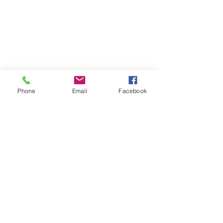
Phone
Email
Facebook
Nome Fantasia: Leia Livros Editora e Livraria
Av. Cristóvão Colombo, 283/33 Floresta
90560-003
- Porto Alegre - RS
CNPJ:
29.966.131
/0001-00
®© Copyright
© 2016 - Desenvolvido por Éon Design